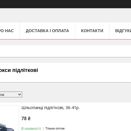
РО НАС
ДОСТАВКА І ОПЛАТА
КОНТАКТИ
ВІДГУК
кси підліткові
Шльопанці підліткові, 36-41р.
78 ₴
В наявності
Тільки оптом