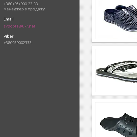
+380 (95) 900-23-33
менеджер з продажу
svsopt1@ukr.net
+380959002333