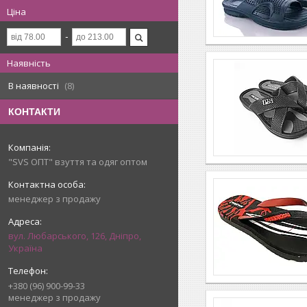
Ціна
Наявність
В наявності
8
КОНТАКТИ
"SVS ОПТ" взуття та одяг оптом
менеджер з продажу
вул. Любарського, 126, Дніпро,
Україна
+380 (96) 900-99-33
менеджер з продажу