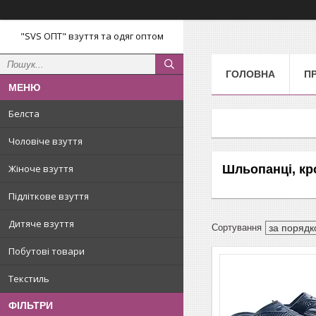
"SVS ОПТ" взуття та одяг оптом
ГОЛОВНА
П
Белста
Чоловіче взуття
Шльопанці, кро
Жіноче взуття
Підліткове взуття
Дитяче взуття
Побутові товари
Текстиль
ФІЛЬТРИ