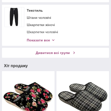
Чоботи чоловічі (гума)
Текстиль
Штани чоловічі
Шкарпетки жіночі
Шкарпетки чоловічі
Футболки, водолазки, лонгсліви
Показати все
Рукавички
Дивитися всі групи
Хіт продажу