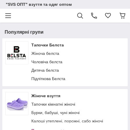
"SVS ОПТ" взуття та одяг оптом
Популярні групи
Тапочки Белста
Жіноча белста
Чоловіча белста
Дитяча белста
Пiдлiткова Белста
Жіноче взуття
Тапочки кімнатні жіночі
Бурки, бабуші, чуні жіночі
Калоші утеплені, порожні, сабо жіночі
Чоботи,черевики жіночі (піна, гума, плащівка)