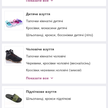
Показати все
Кросівки, мокасини жіночі (весна,літо)
Шльопанці, крокси жіночі
Дитяче взуття
Черевики жіночі
Тапочки кімнатні дитячі
Кросівки жіночі (весна-осінь)
Кросівки, мокасини дитячі
Шльопанці, крокси, босоніжки дитячі (літо)
Чоловіче взуття
Тапочки кімнатні чоловічі
Черевики, кросівки чоловічі (весна/осінь)
Кросівки,черевики,чоловічі (зимові)
Кросівки, мокасини чоловічі (літні)
Показати все
Чоботи чоловічі (піна)
Шльопанці, крокси чоловічі (літні)
Підліткове взуття
Калоші утеплені, порожні, сабо (піна)
Шльопанці, крокси підліткові
Бурки, дедуши, чуни чоловічі