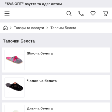
"SVS ОПТ" взуття та одяг оптом
Товари та послуги
Тапочки Белста
Тапочки Белста
Жіноча белста
Чоловіча белста
Дитяча белста