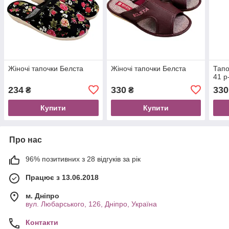
Жіночі тапочки Белста
Жіночі тапочки Белста
Тапо
41 р
234
330
330
₴
₴
Купити
Купити
Про нас
96% позитивних з 28 відгуків за рік
Працює з 13.06.2018
м. Дніпро
вул. Любарського, 126, Дніпро, Україна
Контакти