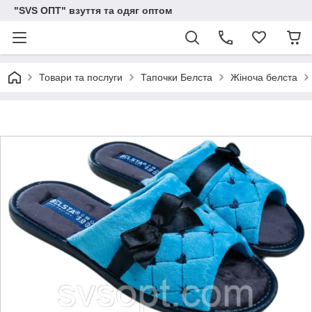
"SVS ОПТ" взуття та одяг оптом
Товари та послуги
Тапочки Белста
Жіноча белста