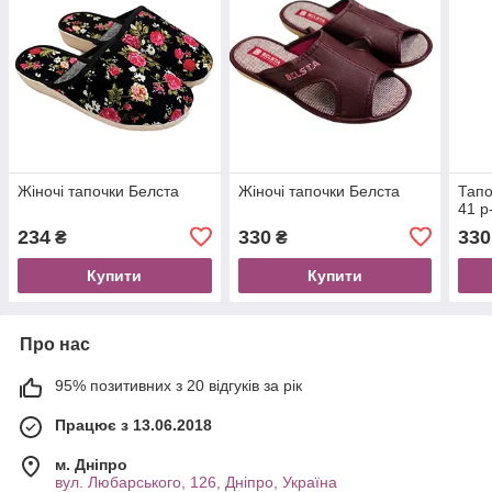
Жіночі тапочки Белста
Жіночі тапочки Белста
Тапо
41 р
234
330
330
₴
₴
Купити
Купити
Про нас
95% позитивних з 20 відгуків за рік
Працює з 13.06.2018
м. Дніпро
вул. Любарського, 126, Дніпро, Україна