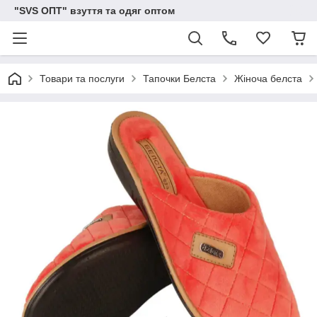
"SVS ОПТ" взуття та одяг оптом
Товари та послуги
Тапочки Белста
Жіноча белста