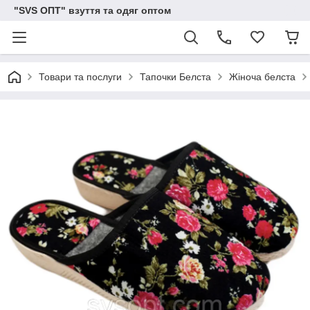
"SVS ОПТ" взуття та одяг оптом
Товари та послуги
Тапочки Белста
Жіноча белста