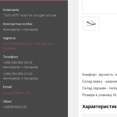
"SVS ОПТ" взуття та одяг оптом
менеджер з продажу
вул. Любарського, 126, Дніпро,
Україна
+380 (96) 900-99-33
менеджер з продажу
+380 (95) 900-23-33
Комфорт, зручність та
менеджер з продажу
Склад верху - шкірза
Склад підошви - полі
svsopt1@ukr.net
Розміри в упаковці 41
Характеристик
+380959002333