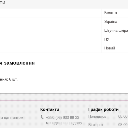
ути
Белста
Україна
Штучна шкіра
ПУ
Новий
я замовлення
ння:
6 шт.
Графік роботи
Понеділок
08:00
та одяг оптом
+380 (96) 900-99-33
менеджер з продажу
Вівторок
08:00