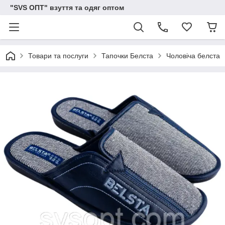
"SVS ОПТ" взуття та одяг оптом
Товари та послуги
Тапочки Белста
Чоловіча белста