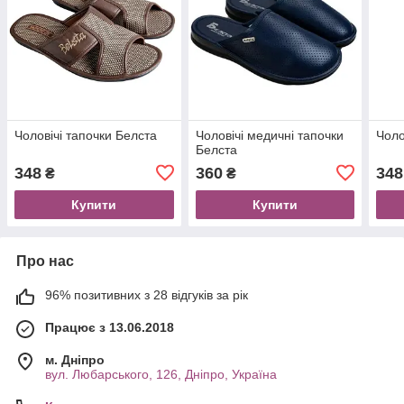
Чоловічі тапочки Белста
Чоловічі медичнi тапочки
Чоло
Белста
348
360
348
₴
₴
Купити
Купити
Про нас
96% позитивних з 28 відгуків за рік
Працює з 13.06.2018
м. Дніпро
вул. Любарського, 126, Дніпро, Україна