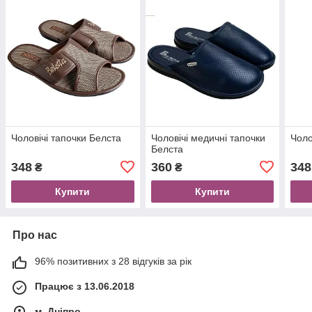
Чоловічі тапочки Белста
Чоловічі медичнi тапочки
Чоло
Белста
348
360
348
₴
₴
Купити
Купити
Про нас
96% позитивних з 28 відгуків за рік
Працює з 13.06.2018
м. Дніпро