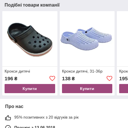
Подібні товари компанії
Крокси дитячі
Крокси дитячі, 31-36р
Крок
196
138
195
₴
₴
Купити
Купити
Про нас
95% позитивних з 20 відгуків за рік
Працює з 13.06.2018