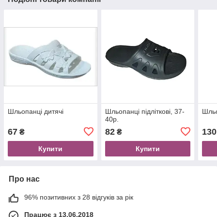
Шльопанці дитячі
Шльопанці підліткові, 37-
Шльо
40р.
67
82
130
₴
₴
Купити
Купити
Про нас
96% позитивних з 28 відгуків за рік
Працює з 13.06.2018