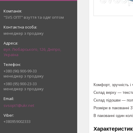
"SVS ОПТ" взуття та одяг оптом
менеджер з продажу
вул. Любарського, 126, Дніпро,
Україна
+380 (96) 900-99-33
менеджер з продажу
+380 (95) 900-23-33
Комфорт, зручність і 
менеджер з продажу
Склад верху — текст
Склад підошви — пол
svsopt1@ukr.net
Розміри в пакованні 3
В пакованні один колі
+380959002333
Характеристик