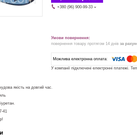
+380 (96) 900-99-33
повернення товару протягом 14 днів
за раху
У компанії підключені електронні платежі. Те
чудова якість на довгий час.
иль
іуретан.
7-41
р!
и