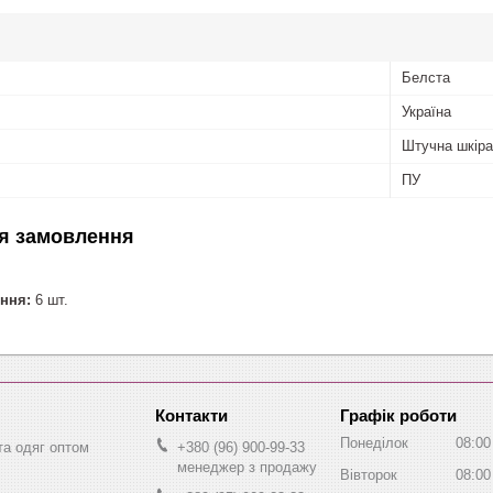
Белста
Україна
Штучна шкіра
ПУ
я замовлення
ння:
6 шт.
Графік роботи
Понеділок
08:00
та одяг оптом
+380 (96) 900-99-33
менеджер з продажу
Вівторок
08:00