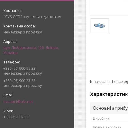
"SVS ОПТ" взуття та одяг оптом
менеджер з продажу
вул. Любарського, 126, Дніпро,
Україна
+380 (96) 900-99-33
менеджер з продажу
+380 (95) 900-23-33
В пакованні 12 пар од
менеджер з продажу
Характеристик
svsopt1@ukr.net
Основні атриб
+380959002333
Виробник
Країна виробник