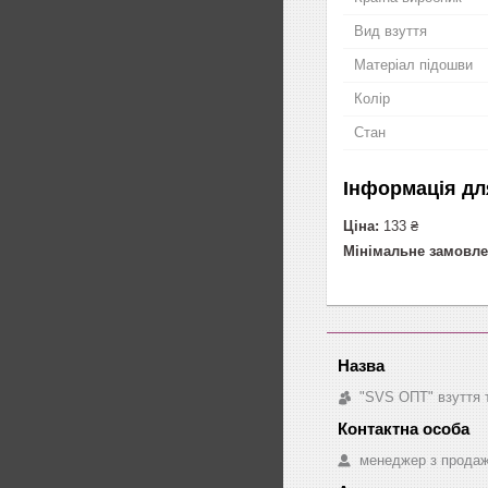
Вид взуття
Матеріал підошви
Колір
Стан
Інформація дл
Ціна:
133 ₴
Мінімальне замовле
"SVS ОПТ" взуття 
менеджер з прода