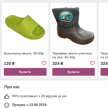
Шльопанці жіночі, 36-40р
Черевики жіночі утеплені
Чере
на піні, 36-40р.
на п
120
324
324
₴
₴
Купити
Купити
Про нас
96% позитивних з 28 відгуків за рік
Працює з 13.06.2018