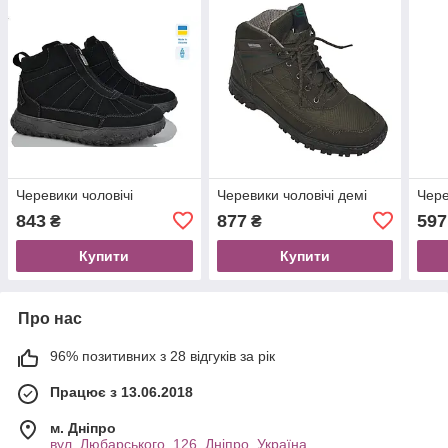
Черевики чоловічі
Черевики чоловічі демі
Чере
843
877
597
₴
₴
Купити
Купити
Про нас
96% позитивних з 28 відгуків за рік
Працює з 13.06.2018
м. Дніпро
вул. Любарського, 126, Дніпро, Україна