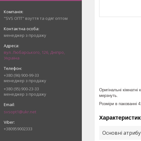
"SVS ОПТ" взуття та одяг оптом
менеджер з продажу
вул. Любарського, 126, Дніпро,
Україна
+380 (96) 900-99-33
менеджер з продажу
+380 (95) 900-23-33
Оригінальні кімнатні 
менеджер з продажу
мерзнуть.
Розміри в пакованні 4
svsopt1@ukr.net
Характеристик
+380959002333
Основні атриб