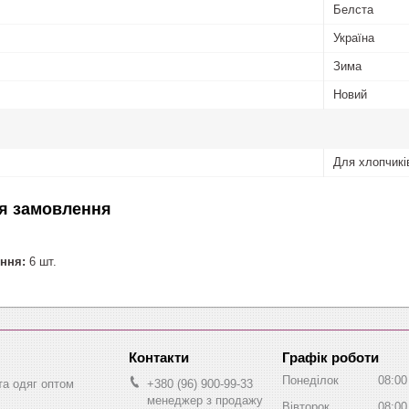
Белста
Україна
Зима
Новий
Для хлопчикі
я замовлення
ння:
6 шт.
Графік роботи
Понеділок
08:00
та одяг оптом
+380 (96) 900-99-33
менеджер з продажу
Вівторок
08:00