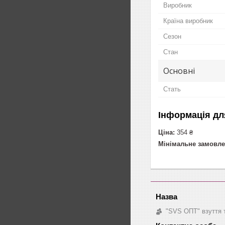
Виробник
Країна виробник
Сезон
Стан
Основні
Стать
Інформація дл
Ціна:
354 ₴
Мінімальне замовле
"SVS ОПТ" взуття 