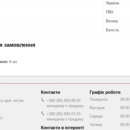
Україна
ПВХ
Велюр
Белста
я замовлення
ння:
6 шт.
Графік роботи
Понеділок
08:00
та одяг оптом
+380 (96) 900-99-33
менеджер з продажу
Вівторок
08:00
+380 (95) 900-23-33
Середа
08:00
жу
менеджер з продажу
Четвер
08:00