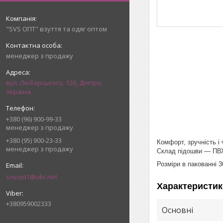
"SVS ОПТ" взуття та одяг оптом
менеджер з продажу
вул. Любарського, 126, Дніпро,
Україна
+380 (96) 900-99-33
менеджер з продажу
+380 (95) 900-23-33
Комфорт, зручність і 
менеджер з продажу
Склад підошви — ПВ
Розміри в пакованні 3
svsopt1@ukr.net
Характеристик
+380959002333
Основні