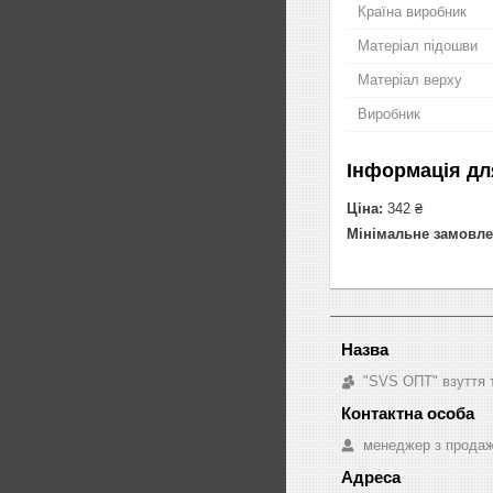
Країна виробник
Матеріал підошви
Матеріал верху
Виробник
Інформація дл
Ціна:
342 ₴
Мінімальне замовле
"SVS ОПТ" взуття 
менеджер з прода