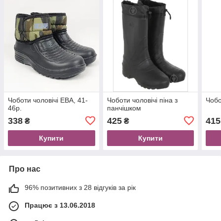
Чоботи чоловічі ЕВА, 41-
Чоботи чоловічі піна з
Чобо
46р.
панчішком
338
425
415
₴
₴
Купити
Купити
Про нас
96% позитивних з 28 відгуків за рік
Працює з 13.06.2018