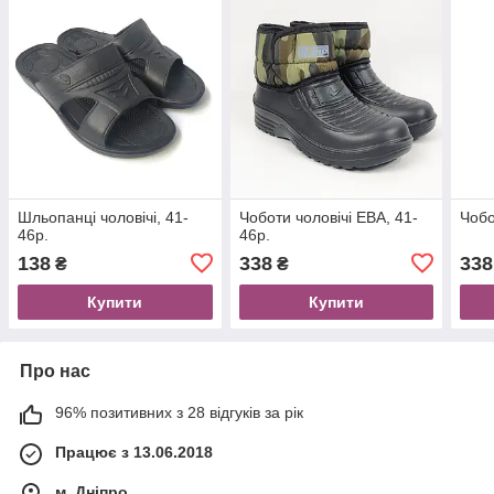
Шльопанці чоловічі, 41-
Чоботи чоловічі ЕВА, 41-
Чобо
46р.
46р.
138
338
338
₴
₴
Купити
Купити
Про нас
96% позитивних з 28 відгуків за рік
Працює з 13.06.2018
м. Дніпро