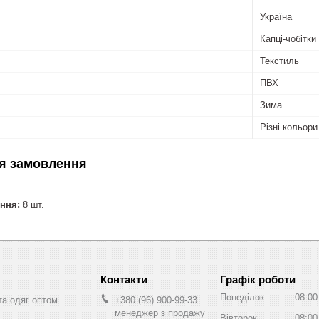
Україна
Капці-чобітки
Текстиль
ПВХ
Зима
Різні кольори
я замовлення
ння:
8 шт.
Графік роботи
Понеділок
08:00
та одяг оптом
+380 (96) 900-99-33
менеджер з продажу
Вівторок
08:00