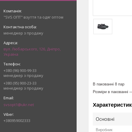
"SVS ОПТ" взуття та одяг оптом
менеджер з продажу
вул. Любарського, 126, Дніпро,
Україна
+380 (96) 900-99-33
менеджер з продажу
+380 (95) 900-23-33
В пакованні 8 пар
менеджер з продажу
Розміри в пакованні 
svsopt1@ukr.net
Характеристик
Основні
+380959002333
Виробник