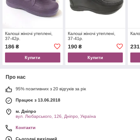
Калоші жіночі утеплені,
Калоші жіночі утеплені,
Кало
37-42р.
37-41р.
186
190
231
₴
₴
Купити
Купити
Про нас
95% позитивних з 20 відгуків за рік
Працює з 13.06.2018
м. Дніпро
вул. Любарського, 126, Дніпро, Україна
Контакти
Сьогодні вихідний