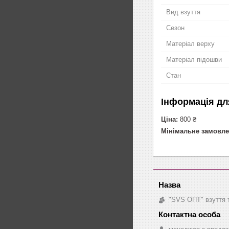
Вид взуття
Сезон
Матеріал верху
Матеріал підошви
Стан
Інформація дл
Ціна:
800 ₴
Мінімальне замовле
"SVS ОПТ" взуття 