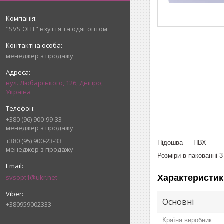
"SVS ОПТ" взуття та одяг оптом
менеджер з продажу
вул. Любарського, 126, Дніпро,
Україна
+380 (96) 900-99-33
менеджер з продажу
+380 (95) 900-23-33
Підошва — ПВХ
менеджер з продажу
Розміри в пакованні 3
svsopt1@ukr.net
Характеристик
Основні
+380959002333
Країна виробник