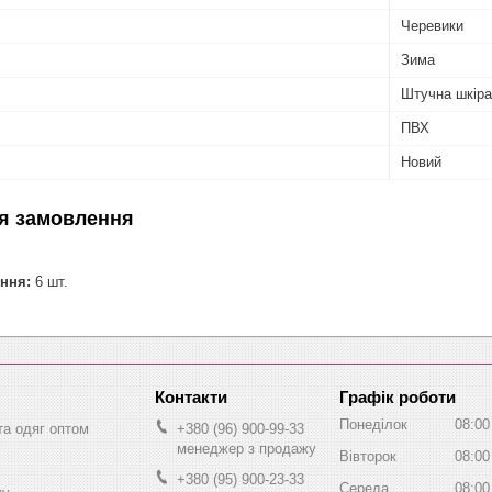
Черевики
Зима
Штучна шкіра
ПВХ
Новий
я замовлення
ння:
6 шт.
Графік роботи
Понеділок
08:00
та одяг оптом
+380 (96) 900-99-33
менеджер з продажу
Вівторок
08:00
+380 (95) 900-23-33
Середа
08:00