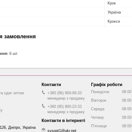
Крок
Україна
Крокси
я замовлення
ння:
6 шт.
Графік роботи
Понеділок
08:00
та одяг оптом
+380 (96) 900-99-33
менеджер з продажу
Вівторок
08:00
+380 (95) 900-23-33
Середа
08:00
жу
менеджер з продажу
Четвер
08:00
Пʼятниця
08:00
126, Дніпро, Україна
svsopt1@ukr.net