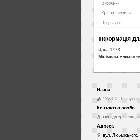
Виробник
Країна виробник
Вид взуття
Інформація дл
Ціна:
179 ₴
Мінімальне замовле
"SVS ОПТ" взуття 
менеджер з прода
вул. Любарського, 