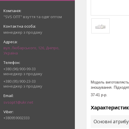
"SVS ОПТ" взуття та одяг оптом
менеджер з продажу
вул. Любарського, 126, Дніпро,
Україна
+380 (96) 900-99-33
менеджер з продажу
+380 (95) 900-23-33
Модель виготовляєтьс
менеджер з продажу
зношування. Підходят
37-41 р-р.
svsopt1@ukr.net
Характеристик
+380959002333
Основні атриб