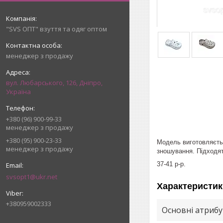
"SVS ОПТ" взуття та одяг оптом
менеджер з продажу
вул. Любарського, 126, Дніпро,
Україна
+380 (96) 900-99-33
менеджер з продажу
+380 (95) 900-23-33
Модель виготовляєтьс
менеджер з продажу
зношування. Підходят
37-41 р-р.
svsopt1@ukr.net
Характеристик
+380959002333
Основні атриб