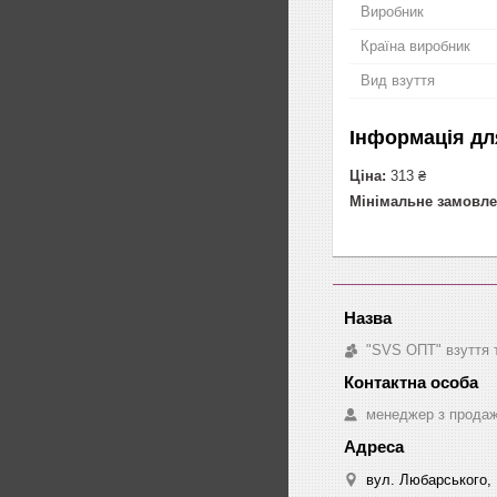
Виробник
Країна виробник
Вид взуття
Інформація дл
Ціна:
313 ₴
Мінімальне замовле
"SVS ОПТ" взуття 
менеджер з прода
вул. Любарського, 