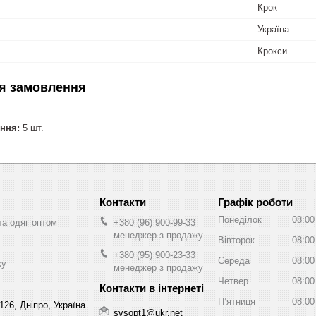
Крок
Україна
Крокси
я замовлення
ння:
5 шт.
Графік роботи
Понеділок
08:00
та одяг оптом
+380 (96) 900-99-33
менеджер з продажу
Вівторок
08:00
+380 (95) 900-23-33
Середа
08:00
жу
менеджер з продажу
Четвер
08:00
Пʼятниця
08:00
126, Дніпро, Україна
svsopt1@ukr.net