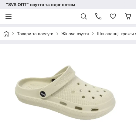
"SVS ОПТ" взуття та одяг оптом
Товари та послуги
Жіноче взуття
Шльопанці, крокси 