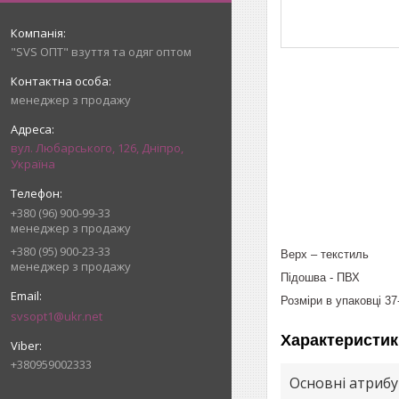
"SVS ОПТ" взуття та одяг оптом
менеджер з продажу
вул. Любарського, 126, Дніпро,
Україна
+380 (96) 900-99-33
менеджер з продажу
+380 (95) 900-23-33
Верх – текстиль
менеджер з продажу
Підошва - ПВХ
Розміри в упаковці 37
svsopt1@ukr.net
Характеристик
+380959002333
Основні атриб