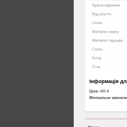
Країна виробник
Вид взуття
Сезон
Матеріал верху
Матеріал підошви
Стиль
Колір
Стан
Інформація дл
Ціна:
486 ₴
Мінімальне замовле