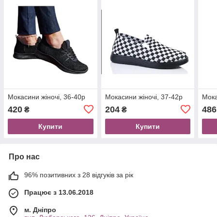
Мокасини жіночі, 36-40р
Мокасини жіночі, 37-42р
Мока
420
204
486
₴
₴
Купити
Купити
Про нас
96% позитивних з 28 відгуків за рік
Працює з 13.06.2018
м. Дніпро