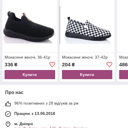
Мокасини жіночі, 36-41р
Мокасини жіночі, 37-42р
Мока
336
204
486
₴
₴
Купити
Купити
Про нас
96% позитивних з 28 відгуків за рік
Працює з 13.06.2018
м. Дніпро