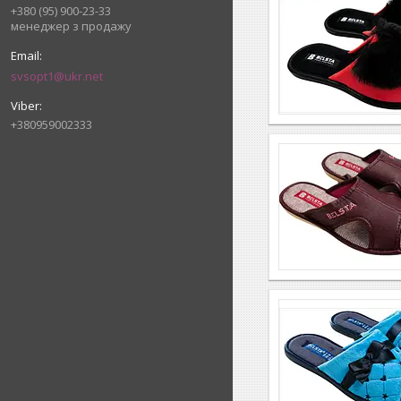
+380 (95) 900-23-33
менеджер з продажу
svsopt1@ukr.net
+380959002333