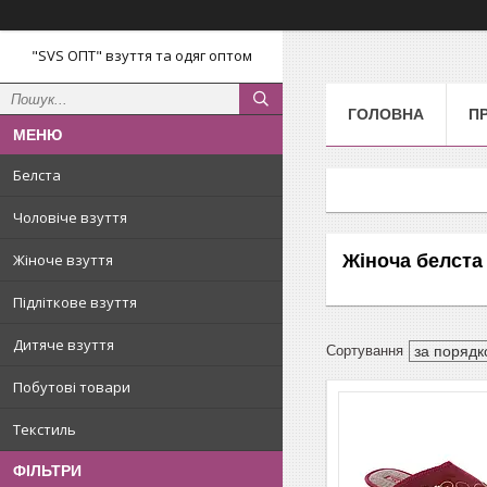
"SVS ОПТ" взуття та одяг оптом
ГОЛОВНА
П
Белста
Чоловіче взуття
Жіноча белста
Жіноче взуття
Підліткове взуття
Дитяче взуття
Побутові товари
Текстиль
ФІЛЬТРИ